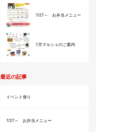
7/27～ お弁当メニュー
3/25～4/5 お弁当メニュ
ー
7月マルシェのご案内
5/6～5/17 お弁当メニュ
ー
最近の記事
イベント便り
7/27～ お弁当メニュー